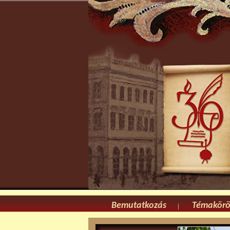
Bemutatkozás
Témakör