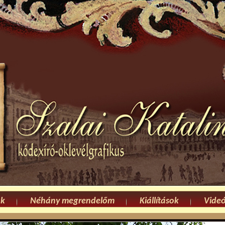
ök
Néhány megrendelőm
Kiállítások
Vide