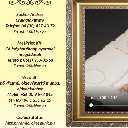
Zacher András
Családfakutató
Telefon: 06 (30) 427-43-72
E-mail küldése >>
MetPrint Kft.
Költséghatékony nyomdai
megoldások
Telefon: 06(1) 350-01-68
E-mail küldése >>
Véva Bt.
bőrdíszmű, oklevéltartó mappa,
ajándékdoboz
Mobil: +36 20 9 592 845
tel/fax: 06 1 251 62 15
E-mail küldése >>
Családkutatás:
https://amioroksegunk.hu