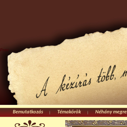
Prev
Bemutatkozás
Témakörök
Néhány megre